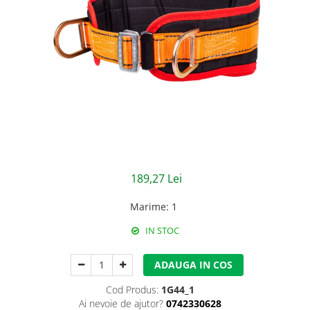
Jachete/Bluze Salopeta
Pantaloni cu pieptar
Pantaloni de lucru
Pantaloni scurti
Pelerine de ploaie
Protectie termica
Reflectorizante
189,27 Lei
Softshell
Marime
:
1
Sorturi de protectie
IN STOC
Tricouri
ADAUGA IN COS
Veste
Cod Produs:
1G44_1
Lucru la Inaltime
Ai nevoie de ajutor?
0742330628