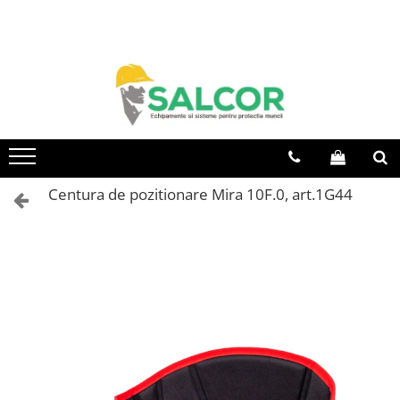
Toate Produsele
Imbracaminte
Accesorii
Articole unica folosinta
Camasi
Centura de pozitionare Mira 10F.0, art.1G44
Combinezoane
Costum-Salopeta
Halate de lucru
Hanorace
Imbracaminte Femei
Jachete de iarna