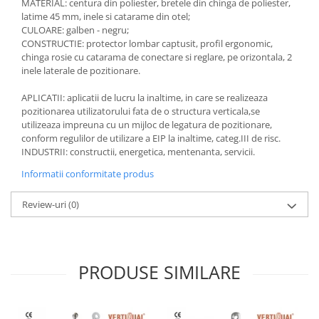
MATERIAL: centura din poliester, bretele din chinga de poliester,
Accesorii
latime 45 mm, inele si catarame din otel;
CULOARE: galben - negru;
Cizme de protectie
CONSTRUCTIE: protector lombar captusit, profil ergonomic,
chinga rosie cu catarama de conectare si reglare, pe orizontala, 2
Incaltaminte alba de protectie
inele laterale de pozitionare.
Incaltaminte ESD
APLICATII: aplicatii de lucru la inaltime, in care se realizeaza
pozitionarea utilizatorului fata de o structura verticala,se
Pantofi fara protectie
utilizeaza impreuna cu un mijloc de legatura de pozitionare,
conform regulilor de utilizare a EIP la inaltime, categ.III de risc.
Protectie chimica
INDUSTRII: constructii, energetica, mentenanta, servicii.
Saboti
Informatii conformitate produs
Manusi
Review-uri
(0)
Manecute
Manusi fibre speciale
PRODUSE SIMILARE
Manusi fibre speciale impregnate
Manusi latex