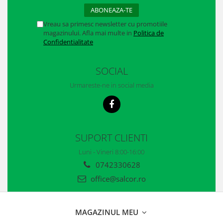
Casti
Caciuli
Vreau sa primesc newsletter cu promotiile
magazinului. Afla mai multe in
Politica de
Sepci
Confidentialitate
Protectie auditiva
SOCIAL
Antifoane
Urmareste-ne in social media
Protectie Respiratorie
Filtre
Semimasti
SUPORT CLIENTI
Luni - Vineri 8:00-16:00
Protectie vizuala
0742330628
Ochelari
office@salcor.ro
Viziere de protectie
Semnalizare rutiera
MAGAZINUL MEU