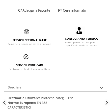
Accesorii alpinism utilitar
Adauga la Favorite
Cere informatii
Bucle
Carabiniere
Centuri
CONSULTANTA TEHNICA
SERVICII PERSONALIZARE
Mijloace de legatura
Sfaturi personalizate pentru
Suna-ne si spune-ne de ce ai nevoie
specificul tau de activitate
Opritoare de cadere
Puncte de ancorare
SERVICII VERIFICARE
Sisteme de acces in canale
Pentru articole de lucru la inaltime
Incaltaminte
Descriere
Pantofi de protectie
Sandale de protectie
Destinatie Utilizare:
Protectie, categ.III risc
Norme Europene:
EN 358
Bocanci de protectie
CARACTERISTICI