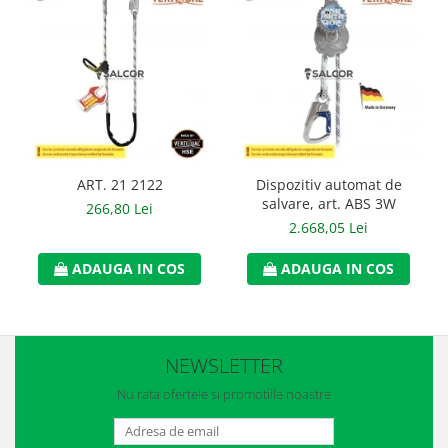
Manusi neopren
Manusi nitril
Manusi piele
Manusi PVC
Manusi textil
ART. 21 2122
Dispozitiv automat de
Manusi tricot impregnat
salvare, art. ABS 3W
266,80 Lei
2.668,05 Lei
Manusi zale
ADAUGA IN COS
ADAUGA IN COS
Outdoor
Imbracaminte Outdoor
Incaltaminte Outdoor
NEWSLETTER
Curatenie si igiena
Nu rata ofertele si promotiile noastre
Protectia capului