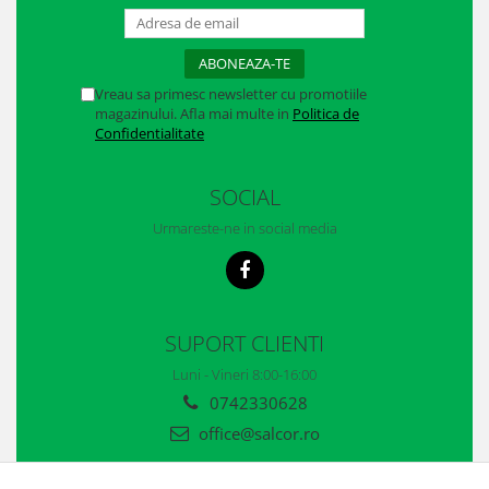
Casti
Caciuli
Sepci
Vreau sa primesc newsletter cu promotiile
magazinului. Afla mai multe in
Politica de
Confidentialitate
Protectie auditiva
Antifoane
SOCIAL
Protectie Respiratorie
Urmareste-ne in social media
Filtre
Semimasti
SUPORT CLIENTI
Protectie vizuala
Luni - Vineri 8:00-16:00
Ochelari
0742330628
Viziere de protectie
office@salcor.ro
Semnalizare rutiera