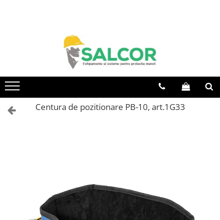
Toate Produsele
Imbracaminte
Accesorii
Articole unica folosinta
Camasi
Centura de pozitionare PB-10, art.1G33
Combinezoane
Costum-Salopeta
Halate de lucru
Hanorace
Imbracaminte Femei
Jachete de iarna