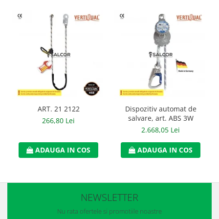
Manusi neopren
Manusi nitril
Manusi piele
Manusi PVC
Manusi textil
Manusi tricot impregnat
ART. 21 2122
Dispozitiv automat de
Manusi zale
salvare, art. ABS 3W
266,80 Lei
2.668,05 Lei
Outdoor
ADAUGA IN COS
ADAUGA IN COS
Imbracaminte Outdoor
Incaltaminte Outdoor
Curatenie si igiena
NEWSLETTER
Protectia capului
Nu rata ofertele si promotiile noastre