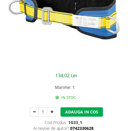
Jachete/Bluze Salopeta
Pantaloni cu pieptar
Pantaloni de lucru
Pantaloni scurti
Pelerine de ploaie
Protectie termica
Reflectorizante
134,02 Lei
Softshell
Marime
:
1
Sorturi de protectie
IN STOC
Tricouri
ADAUGA IN COS
Veste
Cod Produs:
1G33_1
Lucru la Inaltime
Ai nevoie de ajutor?
0742330628