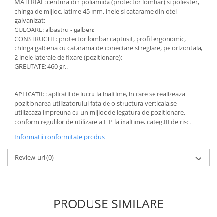
MATERIAL: centura din poliamida (protector lombar) si poliester,
Accesorii
chinga de mijloc, latime 45 mm, inele si catarame din otel
galvanizat;
Cizme de protectie
CULOARE: albastru - galben;
CONSTRUCTIE: protector lombar captusit, profil ergonomic,
Incaltaminte alba de protectie
chinga galbena cu catarama de conectare si reglare, pe orizontala,
2 inele laterale de fixare (pozitionare);
Incaltaminte ESD
GREUTATE: 460 gr..
Pantofi fara protectie
APLICATII: : aplicatii de lucru la inaltime, in care se realizeaza
Protectie chimica
pozitionarea utilizatorului fata de o structura verticala,se
utilizeaza impreuna cu un mijloc de legatura de pozitionare,
Saboti
conform regulilor de utilizare a EIP la inaltime, categ.III de risc.
Informatii conformitate produs
Manusi
Manecute
Review-uri
(0)
Manusi fibre speciale
Manusi fibre speciale impregnate
PRODUSE SIMILARE
Manusi latex