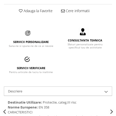
Accesorii alpinism utilitar
Adauga la Favorite
Cere informatii
Bucle
Carabiniere
Centuri
CONSULTANTA TEHNICA
SERVICII PERSONALIZARE
Mijloace de legatura
Sfaturi personalizate pentru
Suna-ne si spune-ne de ce ai nevoie
specificul tau de activitate
Opritoare de cadere
Puncte de ancorare
SERVICII VERIFICARE
Sisteme de acces in canale
Pentru articole de lucru la inaltime
Incaltaminte
Descriere
Pantofi de protectie
Sandale de protectie
Destinatie Utilizare:
Protectie, categ.III risc
Norme Europene:
EN 358
Bocanci de protectie
CARACTERISTICI