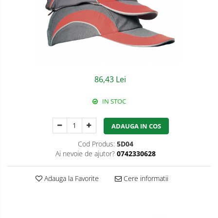
Semnalizare rutiera
Jachete/Bluze Salopeta
Pantaloni cu pieptar
Pantaloni de lucru
Pantaloni scurti
86,43 Lei
Pelerine de ploaie
IN STOC
Protectie termica
Reflectorizante
ADAUGA IN COS
Softshell
Cod Produs:
5D04
Ai nevoie de ajutor?
0742330628
Sorturi de protectie
Tricouri
Adauga la Favorite
Cere informatii
Veste
Accesorii alpinism utilitar