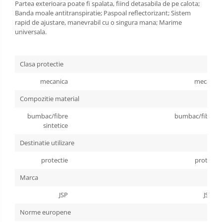
Partea exterioara poate fi spalata, fiind detasabila de pe calota;
Banda moale antitranspiratie; Paspoal reflectorizant; Sistem
Incaltaminte alba de protectie
rapid de ajustare, manevrabil cu o singura mana; Marime
universala.
Incaltaminte ESD
Pantofi fara protectie
Clasa protectie
Protectie chimica
mecanica
mecanica
Saboti
Compozitie material
Manecute
bumbac/fibre
bumbac/fibre si
sintetice
Manusi fibre speciale
Destinatie utilizare
Manusi fibre speciale impregnate
protectie
protectie
Manusi latex
Marca
Manusi neopren
JSP
JSP
Manusi nitril
Norme europene
Manusi piele