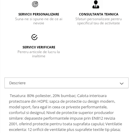
Bucle
SERVICII PERSONALIZARE
CONSULTANTA TEHNICA
Suna-ne si spune-ne de ce ai
Sfaturi personalizate pentru
Carabiniere
nevoie
specificul tau de activitate
Centuri
Mijloace de legatura
SERVICII VERIFICARE
Pentru articole de lucru la
Opritoare de cadere
inaltime
Puncte de ancorare
Sisteme de acces in canale
Descriere
Pantofi de protectie
Tesatura: 80% poliester, 20% bumbac; Calota interioara
Sandale de protectie
protectoare din HDPE; sapca de protectie cu design modern,
model sport, fara egal in ceea ce priveste performantele,
Bocanci de protectie
confortul si designul; Nivel de protectie superior produselor
similare: depaseste performantele impuse prin EN812 revizia
Accesorii
2001, oferind protectie pentru toata suprafata capului; Ventilatie
excelenta: 12 orificii de ventilatie plus suprafete textile tip plasa;
Cizme de protectie