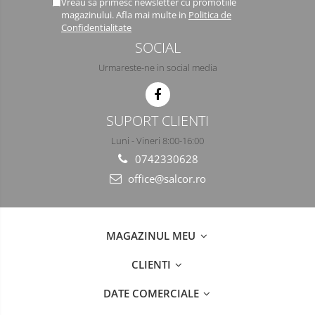
Vreau sa primesc newsletter cu promotiile
magazinului. Afla mai multe in
Politica de
Confidentialitate
SOCIAL
Urmareste-ne in social media
SUPORT CLIENTI
Luni - Vineri 8:00-16:00
0742330628
office@salcor.ro
MAGAZINUL MEU
CLIENTI
DATE COMERCIALE