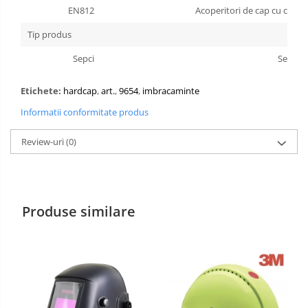
EN812
Acoperitori de cap cu calota (
Manusi PVC
Tip produs
Manusi textil
Sepci
Sepci
Manusi tricot impregnat
Etichete:
hardcap
,
art.
,
9654
,
imbracaminte
Manusi zale
Informatii conformitate produs
Imbracaminte Outdoor
Review-uri
(0)
Incaltaminte Outdoor
Casti
Produse similare
Caciuli
Sepci
Antifoane
Filtre