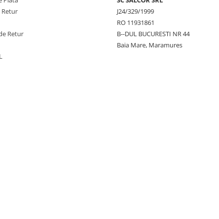
 Plata
SC SALCOR SRL
e Retur
J24/329/1999
RO 11931861
de Retur
B--DUL BUCURESTI NR 44
Baia Mare, Maramures
L