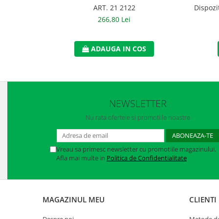
Manusi neopren
ART. 21 2122
Dispozi
266,80 Lei
Manusi nitril
Manusi piele
ADAUGA IN COS
Manusi PVC
Manusi textil
Manusi tricot impregnat
NEWSLETTER
Manusi zale
Nu rata ofertele si promotiile noastre
Outdoor
Vreau sa primesc newsletter cu promotiile magazinului.
Imbracaminte Outdoor
Afla mai multe in
Politica de Confidentialitate
Incaltaminte Outdoor
Curatenie si igiena
MAGAZINUL MEU
CLIENTI
Protectia capului