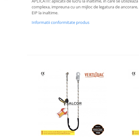
APLICATII: aplicatii de lucru la inaltime, in care se utilizea
Accesorii
complexa, impreuna cu un mijloc de legatura de ancorare, c
EIP la inaltime.
Cizme de protectie
Informatii conformitate produs
Incaltaminte alba de protectie
Incaltaminte ESD
Pantofi fara protectie
Protectie chimica
Saboti
Manusi
Manecute
Manusi fibre speciale
Manusi fibre speciale impregnate
Manusi latex