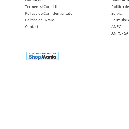
Despre noi
Metode de
Casti
Termeni si Conditii
Politica d
Caciuli
Politica de Confidentialitate
Servicii
Politica de livrare
Formular 
Sepci
Contact
ANPC
ANPC - SA
Protectie auditiva
Antifoane
Protectie Respiratorie
Filtre
Semimasti
Protectie vizuala
Ochelari
Viziere de protectie
Semnalizare rutiera