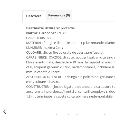
Accesorii alpinism utilitar
Bucle
Review-uri
(0)
Descriere
Carabiniere
Destinatie Utilizare:
protectie
Norme Europene:
EN 355
Centuri
CARACTERISTICI
MATERIAL: franghie din poliester de tip kernmantle, diam
Mijloace de legatura
LUNGIME: maxima 2 m.;
CULOARE: alb, cu fire colorate de avertizare (uzura);
Opritoare de cadere
CARABINIERE: 1XAZ002, din otel, acoperit galvanic cu zinc,
blocare automata, deschidere 19 mm., la capatul cu absorb
Puncte de ancorare
otel, acoperit galvanic cu zinc, nedemontabila, inchidere s
Sisteme de acces in canale
mm. la capatele libere;
ABSORBITOR DE ENERGIE: chinga din poliamida, greutate 16
mm., culoare albastru.
Incaltaminte
CONSTRUCTIE: mijloc de legatura de ancorare cu absorbitor
Pantofi de protectie
ancorare la inelul dorsal/frontal al centurii complexe si 
1.8 m., terminate la capete cu carabiniere nedemontabile.
Sandale de protectie
Bocanci de protectie