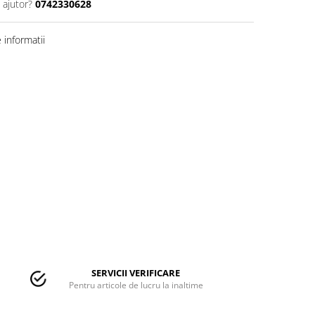
 ajutor?
0742330628
informatii
SERVICII VERIFICARE
Pentru articole de lucru la inaltime