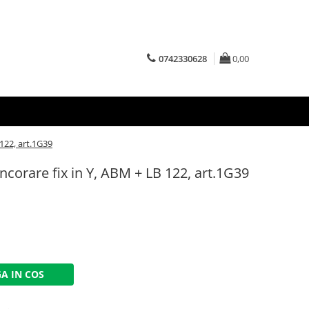
0742330628
0,00
 122, art.1G39
ncorare fix in Y, ABM + LB 122, art.1G39
A IN COS