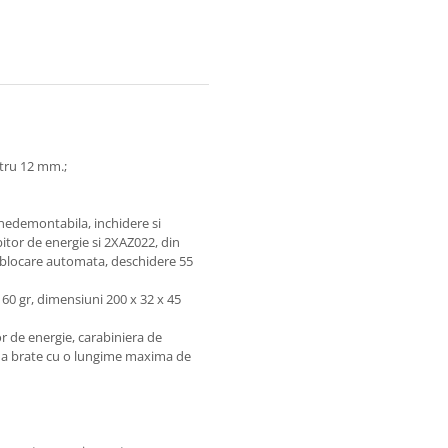
etru 12 mm.;
 nedemontabila, inchidere si
itor de energie si 2XAZ022, din
i blocare automata, deschidere 55
0 gr, dimensiuni 200 x 32 x 45
 de energie, carabiniera de
doua brate cu o lungime maxima de