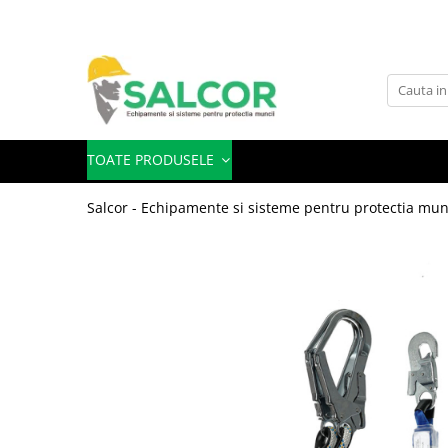
Toate Produsele
Imbracaminte
Accesorii
TOATE PRODUSELE
Articole unica folosinta
Salcor - Echipamente si sisteme pentru protectia mun
Camasi
Combinezoane
Costum-Salopeta
Halate de lucru
Hanorace
Imbracaminte Femei
Jachete de iarna