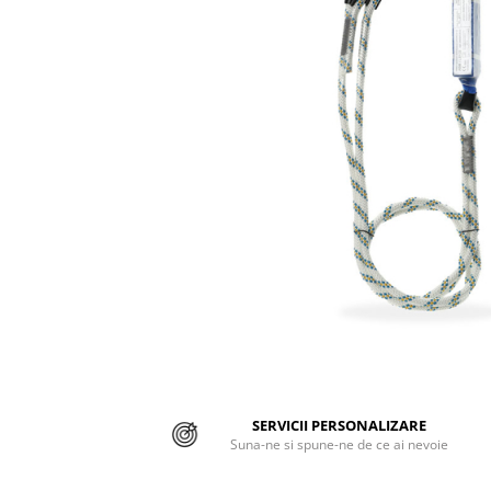
Jachete/Bluze Salopeta
Pantaloni cu pieptar
Pantaloni de lucru
Pantaloni scurti
Pelerine de ploaie
Protectie termica
Reflectorizante
Softshell
Sorturi de protectie
Tricouri
SERVICII PERSONALIZARE
Veste
Suna-ne si spune-ne de ce ai nevoie
Lucru la Inaltime