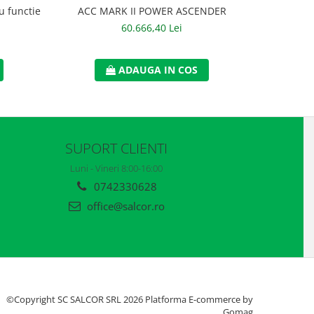
u functie
ACC MARK II POWER ASCENDER
ANNA
60.666,40 Lei
ADAUGA IN COS
SUPORT CLIENTI
Luni - Vineri 8:00-16:00
0742330628
office@salcor.ro
©Copyright SC SALCOR SRL 2026
Platforma E-commerce by
Gomag