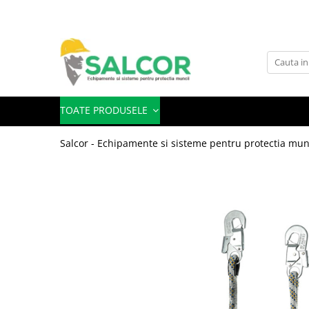
Toate Produsele
Imbracaminte
Accesorii
TOATE PRODUSELE
Articole unica folosinta
Salcor - Echipamente si sisteme pentru protectia mun
Camasi
Combinezoane
Costum-Salopeta
Halate de lucru
Hanorace
Imbracaminte Femei
Jachete de iarna