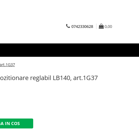
0742330628
0,00
 art.1G37
ozitionare reglabil LB140, art.1G37
A IN COS