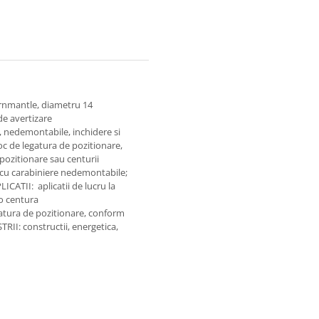
ernmantle, diametru 14
de avertizare
, nedemontabile, inchidere si
 de legatura de pozitionare,
 pozitionare sau centurii
cu carabiniere nedemontabile;
ICATII: aplicatii de lucru la
 o centura
atura de pozitionare, conform
STRII: constructii, energetica,