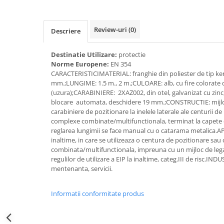
Accesorii alpinism utilitar
Bucle
Review-uri
(0)
Descriere
Carabiniere
Destinatie Utilizare:
protectie
Norme Europene:
EN 354
Centuri
CARACTERISTICIMATERIAL: franghie din poliester de tip k
mm.;LUNGIME: 1.5 m., 2 m.;CULOARE: alb, cu fire colorate 
Mijloace de legatura
(uzura);CARABINIERE: 2XAZ002, din otel, galvanizat cu zinc
blocare automata, deschidere 19 mm.;CONSTRUCTIE: mijloc
Opritoare de cadere
carabiniere de pozitionare la inelele laterale ale centurii de
complexe combinate/multifunctionala, terminat la capete 
Puncte de ancorare
reglarea lungimii se face manual cu o catarama metalica.APL
Sisteme de acces in canale
inaltime, in care se utilizeaza o centura de pozitionare sau
combinata/multifunctionala, impreuna cu un mijloc de leg
regulilor de utilizare a EIP la inaltime, categ.III de risc.INDU
Incaltaminte
mentenanta, servicii.
Pantofi de protectie
Informatii conformitate produs
Sandale de protectie
Bocanci de protectie