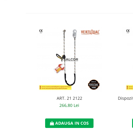
Accesorii
Cizme de protectie
Incaltaminte alba de protectie
Incaltaminte ESD
Pantofi fara protectie
Protectie chimica
Saboti
Manusi
Manecute
ART. 21 2122
Dispozi
Manusi fibre speciale
266,80 Lei
Manusi fibre speciale impregnate
ADAUGA IN COS
Manusi latex