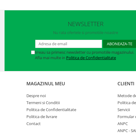
Manusi neopren
Manusi nitril
NEWSLETTER
Manusi piele
Nu rata ofertele si promotiile noastre
Manusi PVC
Manusi textil
Vreau sa primesc newsletter cu promotiile magazinului.
Afla mai multe in
Politica de Confidentialitate
Manusi tricot impregnat
Manusi zale
MAGAZINUL MEU
CLIENTI
Outdoor
Imbracaminte Outdoor
Despre noi
Metode de
Termeni si Conditii
Politica d
Incaltaminte Outdoor
Politica de Confidentialitate
Servicii
Politica de livrare
Formular 
Curatenie si igiena
Contact
ANPC
Protectia capului
ANPC - SA