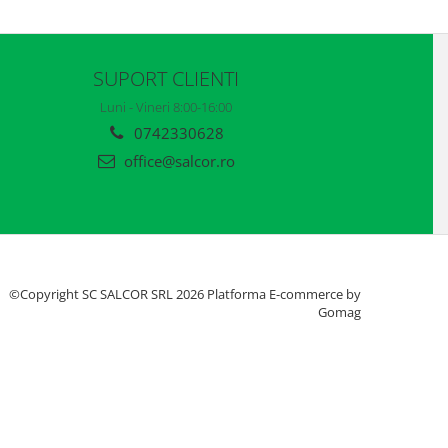
SUPORT CLIENTI
Luni - Vineri 8:00-16:00
0742330628
office@salcor.ro
©Copyright SC SALCOR SRL 2026
Platforma E-commerce by
Gomag