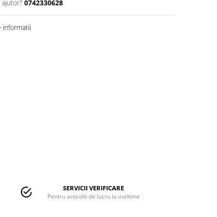
 ajutor?
0742330628
informatii
SERVICII VERIFICARE
Pentru articole de lucru la inaltime