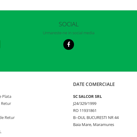
SOCIAL
Urmareste-ne in social media
DATE COMERCIALE
 Plata
SC SALCOR SRL
e Retur
J24/329/1999
RO 11931861
de Retur
B--DUL BUCURESTI NR 44
Baia Mare, Maramures
L