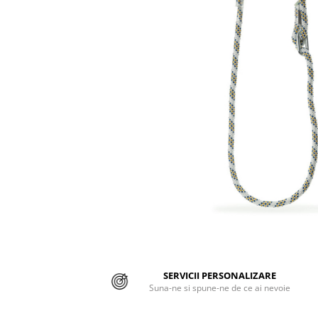
Jachete/Bluze Salopeta
Pantaloni cu pieptar
Pantaloni de lucru
Pantaloni scurti
Pelerine de ploaie
Protectie termica
Reflectorizante
Softshell
Sorturi de protectie
Tricouri
SERVICII PERSONALIZARE
Veste
Suna-ne si spune-ne de ce ai nevoie
Lucru la Inaltime