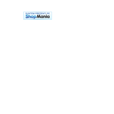
Casti
Caciuli
Sepci
Protectie auditiva
Antifoane
Protectie Respiratorie
Filtre
Semimasti
Protectie vizuala
Ochelari
Viziere de protectie
Semnalizare rutiera