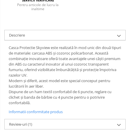
SERVICII VERIFICARE
Pentru articole de lucru la
inaltime
Incaltaminte alba de protectie
Incaltaminte ESD
Pantofi fara protectie
Descriere
Protectie chimica
Casca Protectie Skyview este realizată în mod unic din două tipuri
Saboti
de materiale: carcasa ABS și cozoroc policarbonat. Această
combinație inovatoare oferă toate avantajele unei căști premium
din ABS cu caracterul inovator al unui cozoroc transparent
Manecute
fumuriu, oferind vizibilitate îmbunătățită și protecție împotriva
razelor UV.
Manusi fibre speciale
Modern și diferit, acest model este special conceput pentru
lucrătorii în aer liber.
Manusi fibre speciale impregnate
Dispune de un ham textil confortabil de 6 puncte, reglare cu
Manusi latex
clichet și banda de bărbie cu 4 puncte pentru o potrivire
confortabilă.
Manusi neopren
Informatii conformitate produs
Manusi nitril
Review-uri
(1)
Manusi piele