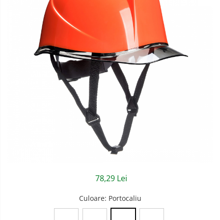
Semnalizare rutiera
Jachete/Bluze Salopeta
Pantaloni cu pieptar
Pantaloni de lucru
Pantaloni scurti
Pelerine de ploaie
Protectie termica
Reflectorizante
Softshell
Sorturi de protectie
78,29 Lei
Tricouri
Veste
Culoare
: Portocaliu
Accesorii alpinism utilitar