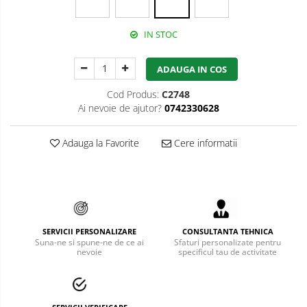
Bucle
IN STOC
Carabiniere
ADAUGA IN COS
Centuri
Cod Produs:
C2748
Mijloace de legatura
Ai nevoie de ajutor?
0742330628
Opritoare de cadere
Adauga la Favorite
Cere informatii
Puncte de ancorare
Sisteme de acces in canale
Pantofi de protectie
Sandale de protectie
SERVICII PERSONALIZARE
CONSULTANTA TEHNICA
Suna-ne si spune-ne de ce ai
Sfaturi personalizate pentru
nevoie
specificul tau de activitate
Bocanci de protectie
Accesorii
Cizme de protectie