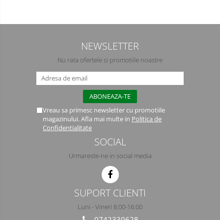
Semimasti
Ochelari
NEWSLETTER
Viziere de protectie
Nu rata ofertele si promotiile noastre
Vreau sa primesc newsletter cu promotiile
magazinului. Afla mai multe in
Politica de
Confidentialitate
SOCIAL
Urmareste-ne in social media
SUPORT CLIENTI
Luni - Vineri 8:00-16:00
0742330628