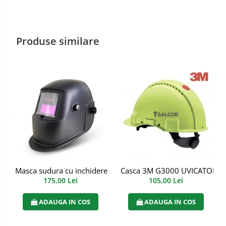
Manusi PVC
Manusi textil
Produse similare
Manusi tricot impregnat
Manusi zale
Imbracaminte Outdoor
Incaltaminte Outdoor
Casti
Caciuli
Masca sudura cu inchidere automata
Casca 3M G3000 UVICATOR ar
Sepci
175,00 Lei
105,00 Lei
Antifoane
ADAUGA IN COS
ADAUGA IN COS
Filtre