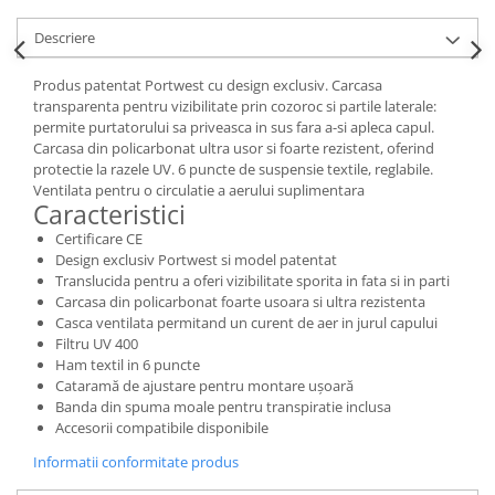
Accesorii
Descriere
Cizme de protectie
Produs patentat Portwest cu design exclusiv. Carcasa
Incaltaminte alba de protectie
transparenta pentru vizibilitate prin cozoroc si partile laterale:
permite purtatorului sa priveasca in sus fara a-si apleca capul.
Incaltaminte ESD
Carcasa din policarbonat ultra usor si foarte rezistent, oferind
protectie la razele UV. 6 puncte de suspensie textile, reglabile.
Pantofi fara protectie
Ventilata pentru o circulatie a aerului suplimentara
Caracteristici
Protectie chimica
Certificare CE
Design exclusiv Portwest si model patentat
Saboti
Translucida pentru a oferi vizibilitate sporita in fata si in parti
Carcasa din policarbonat foarte usoara si ultra rezistenta
Manusi
Casca ventilata permitand un curent de aer in jurul capului
Filtru UV 400
Manecute
Ham textil in 6 puncte
Cataramă de ajustare pentru montare ușoară
Manusi fibre speciale
Banda din spuma moale pentru transpiratie inclusa
Accesorii compatibile disponibile
Manusi fibre speciale impregnate
Informatii conformitate produs
Manusi latex