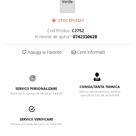
Verde
Accesorii alpinism utilitar
Bucle
STOC EPUIZAT
Carabiniere
Cod Produs:
C2752
Ai nevoie de ajutor?
0742330628
Centuri
Mijloace de legatura
Adauga la Favorite
Cere informatii
Opritoare de cadere
Puncte de ancorare
Sisteme de acces in canale
CONSULTANTA TEHNICA
SERVICII PERSONALIZARE
Sfaturi personalizate pentru
Suna-ne si spune-ne de ce ai nevoie
specificul tau de activitate
Incaltaminte
Pantofi de protectie
Sandale de protectie
SERVICII VERIFICARE
Pentru articole de lucru la inaltime
Bocanci de protectie