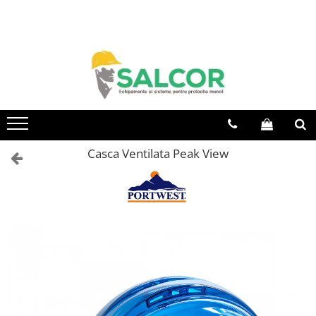
Toate Produsele
Imbracaminte
Accesorii
Articole unica folosinta
Camasi
Casca Ventilata Peak View
Combinezoane
Costum-Salopeta
Halate de lucru
Hanorace
Imbracaminte Femei
Jachete de iarna