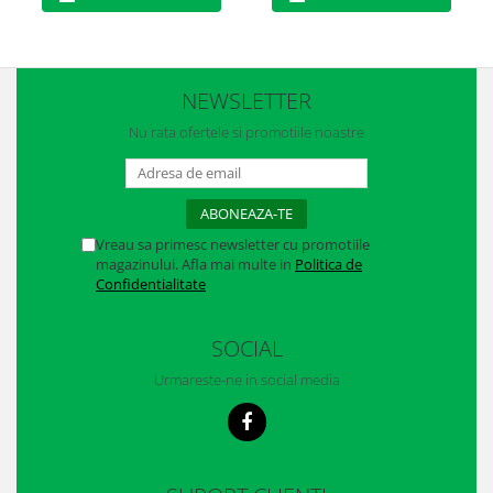
Casti
Caciuli
Sepci
NEWSLETTER
Nu rata ofertele si promotiile noastre
Protectie auditiva
Antifoane
Protectie Respiratorie
Vreau sa primesc newsletter cu promotiile
Filtre
magazinului. Afla mai multe in
Politica de
Confidentialitate
Semimasti
SOCIAL
Protectie vizuala
Ochelari
Urmareste-ne in social media
Viziere de protectie
Semnalizare rutiera