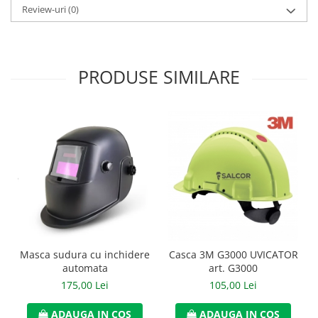
Review-uri
(0)
Manusi neopren
Manusi nitril
Manusi piele
PRODUSE SIMILARE
Manusi PVC
Manusi textil
Manusi tricot impregnat
Manusi zale
Outdoor
Imbracaminte Outdoor
Incaltaminte Outdoor
Masca sudura cu inchidere
Casca 3M G3000 UVICATOR
automata
art. G3000
Curatenie si igiena
175,00 Lei
105,00 Lei
Protectia capului
ADAUGA IN COS
ADAUGA IN COS