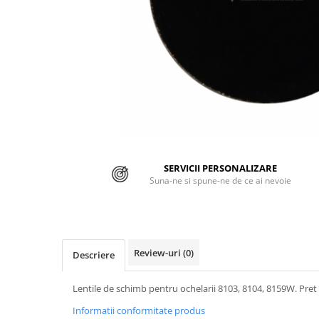
Jachete/Bluze Salopeta
Pantaloni cu pieptar
Pantaloni de lucru
Pantaloni scurti
Pelerine de ploaie
Protectie termica
SERVICII PERSONALIZARE
Reflectorizante
Suna-ne si spune-ne de ce ai nevoie
Softshell
Sorturi de protectie
Review-uri
(0)
Tricouri
Descriere
Veste
Lentile de schimb pentru ochelarii 8103, 8104, 8159W. Pret
Informatii conformitate produs
Lucru la Inaltime