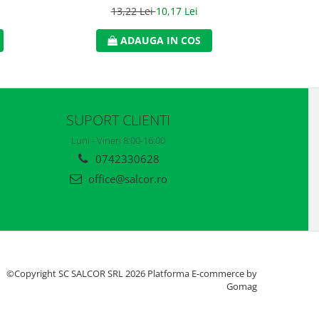
13,22 Lei
10,17 Lei
ADAUGA IN COS
SUPORT CLIENTI
Luni - Vineri 8:00-16:00
0742330628
office@salcor.ro
©Copyright SC SALCOR SRL 2026
Platforma E-commerce by
Gomag