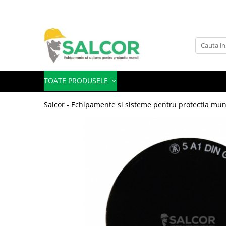
Toate Produsele
Imbracaminte
Accesorii
TOATE PRODUSELE
Articole unica folosinta
Salcor - Echipamente si sisteme pentru protectia mun
Camasi
Combinezoane
Costum-Salopeta
Halate de lucru
Hanorace
Imbracaminte Femei
Jachete de iarna