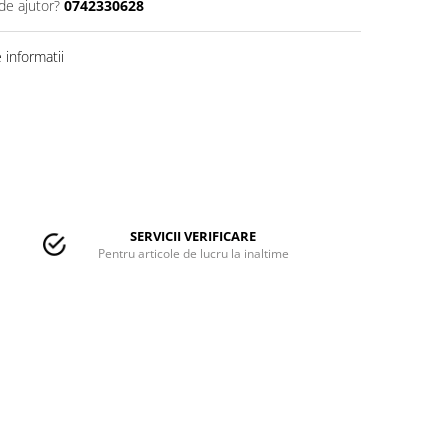
de ajutor?
0742330628
informatii
SERVICII VERIFICARE
Pentru articole de lucru la inaltime