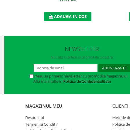
Accesorii
Cizme de protectie
ADAUGA IN COS
Incaltaminte alba de protectie
Incaltaminte ESD
NEWSLETTER
Pantofi fara protectie
Nu rata ofertele si promotiile noastre
Protectie chimica
Saboti
Vreau sa primesc newsletter cu promotiile magazinului.
Afla mai multe in
Politica de Confidentialitate
Manusi
Manecute
Manusi fibre speciale
MAGAZINUL MEU
CLIENTI
Manusi fibre speciale impregnate
Despre noi
Metode de
Manusi latex
Termeni si Conditii
Politica d