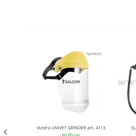
Accesorii alpinism utilitar
Bucle
Carabiniere
Centuri
Mijloace de legatura
Opritoare de cadere
Puncte de ancorare
Sisteme de acces in canale
Incaltaminte
Pantofi de protectie
Sandale de protectie
Viziera UNIVET GRINDER art. 4113
SU
Bocanci de protectie
60,00 Lei