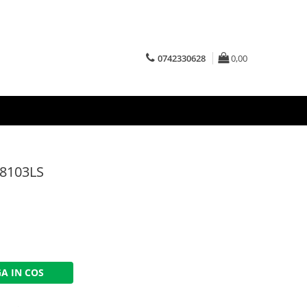
0742330628
0,00
. 8103LS
A IN COS