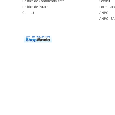
Politica de Confidentialitate
Servicii
Manusi neopren
Politica de livrare
Formular 
Contact
ANPC
Manusi nitril
ANPC - SA
Manusi piele
Manusi PVC
Manusi textil
Manusi tricot impregnat
Manusi zale
Outdoor
Imbracaminte Outdoor
Incaltaminte Outdoor
Curatenie si igiena
Protectia capului