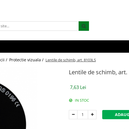
cii /
Protectie vizuala /
Lentile de schimb, art. 8103LS
Lentile de schimb, art
7,63 Lei
IN STOC
ADAUG