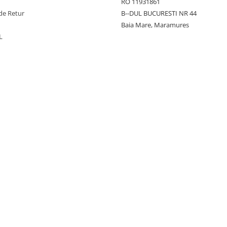
RO 11931861
de Retur
B--DUL BUCURESTI NR 44
Baia Mare, Maramures
L