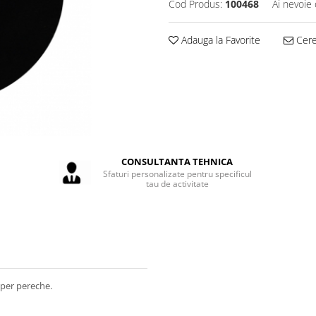
Cod Produs:
100468
Ai nevoie 
Adauga la Favorite
Cere 
CONSULTANTA TEHNICA
Sfaturi personalizate pentru specificul
tau de activitate
 per pereche.