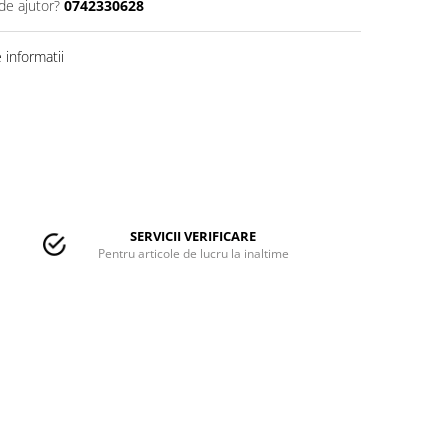
de ajutor?
0742330628
informatii
SERVICII VERIFICARE
Pentru articole de lucru la inaltime