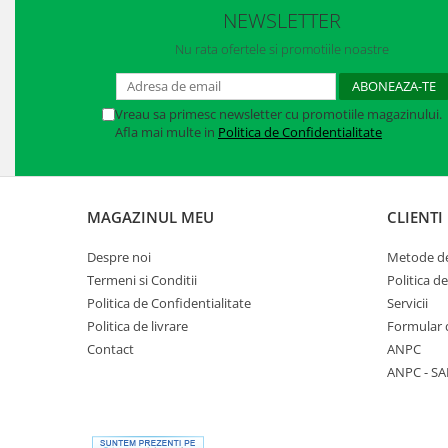
NEWSLETTER
Manusi neopren
Nu rata ofertele si promotiile noastre
Manusi nitril
Manusi piele
Vreau sa primesc newsletter cu promotiile magazinului.
Manusi PVC
Afla mai multe in
Politica de Confidentialitate
Manusi textil
Manusi tricot impregnat
MAGAZINUL MEU
CLIENTI
Manusi zale
Despre noi
Metode de
Termeni si Conditii
Politica d
Outdoor
Politica de Confidentialitate
Servicii
Imbracaminte Outdoor
Politica de livrare
Formular 
Contact
ANPC
Incaltaminte Outdoor
ANPC - SA
Curatenie si igiena
Protectia capului