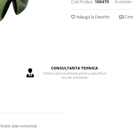
Cod Produs:
100470
Ai nevoie 
Adauga la Favorite
Cere 
CONSULTANTA TEHNICA
Sfaturi personalizate pentru specificul
tau de activitate
 brate: plan orizontal;