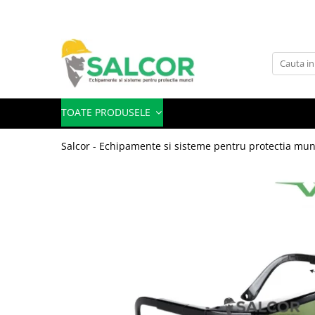
Toate Produsele
Imbracaminte
Accesorii
TOATE PRODUSELE
Articole unica folosinta
Salcor - Echipamente si sisteme pentru protectia mun
Camasi
Combinezoane
Costum-Salopeta
Halate de lucru
Hanorace
Imbracaminte Femei
Jachete de iarna