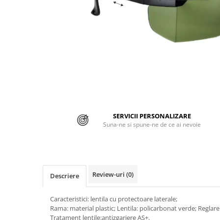
Jachete/Bluze Salopeta
Pantaloni cu pieptar
Pantaloni de lucru
Pantaloni scurti
Pelerine de ploaie
Protectie termica
SERVICII PERSONALIZARE
Reflectorizante
Suna-ne si spune-ne de ce ai nevoie
Softshell
Sorturi de protectie
Review-uri
(0)
Tricouri
Descriere
Veste
Caracteristici: lentila cu protectoare laterale;
Rama: material plastic; Lentila: policarbonat verde; Reglare
Lucru la Inaltime
Tratament lentile:antizgariere AS+.