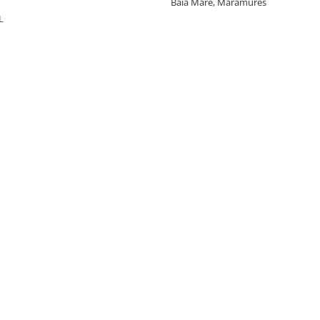
Baia Mare, Maramures
L