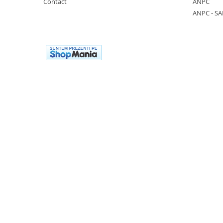
Contact
ANPC
Manusi neopren
ANPC - SA
Manusi nitril
Manusi piele
Manusi PVC
Manusi textil
Manusi tricot impregnat
Manusi zale
Outdoor
Imbracaminte Outdoor
Incaltaminte Outdoor
Curatenie si igiena
Protectia capului