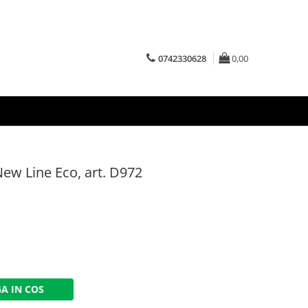
0742330628
0,00
New Line Eco, art. D972
A IN COS