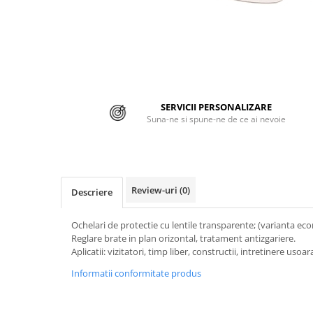
Jachete/Bluze Salopeta
Pantaloni cu pieptar
Pantaloni de lucru
Pantaloni scurti
SERVICII PERSONALIZARE
Suna-ne si spune-ne de ce ai nevoie
Pelerine de ploaie
Protectie termica
Reflectorizante
Review-uri
(0)
Descriere
Softshell
Sorturi de protectie
Ochelari de protectie cu lentile transparente; (varianta ec
Reglare brate in plan orizontal, tratament antizgariere.
Tricouri
Aplicatii: vizitatori, timp liber, constructii, intretinere usoar
Informatii conformitate produs
Veste
Lucru la Inaltime