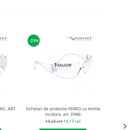
-23%
-23%
IC, ART.
Ochelari de protectie FERRO cu lentila
Ochelari 
incolora, art. D986
13,22 Lei
10,17 Lei