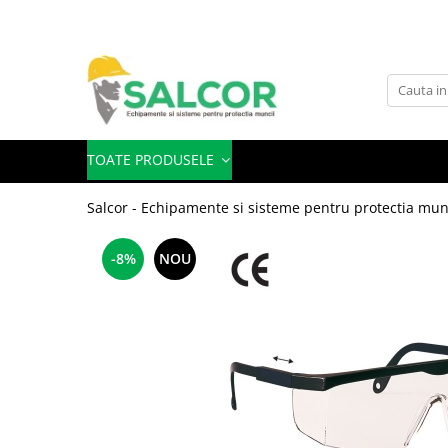
Toate Produsele
Imbracaminte
Accesorii
TOATE PRODUSELE
Articole unica folosinta
Salcor - Echipamente si sisteme pentru protectia mun
Camasi
Combinezoane
-8%
NOU
Costum-Salopeta
Halate de lucru
Hanorace
Imbracaminte Femei
Jachete de iarna