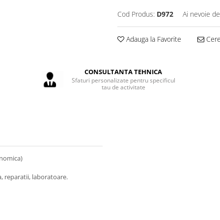
Cod Produs:
D972
Ai nevoie de
Adauga la Favorite
Cere 
CONSULTANTA TEHNICA
Sfaturi personalizate pentru specificul
tau de activitate
onomica)
a, reparatii, laboratoare.