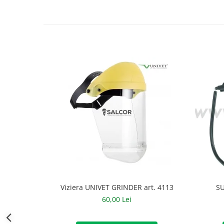
Accesorii alpinism utilitar
Bucle
Carabiniere
Centuri
Mijloace de legatura
Opritoare de cadere
Puncte de ancorare
Sisteme de acces in canale
Incaltaminte
Pantofi de protectie
Viziera UNIVET GRINDER art. 4113
SU
Sandale de protectie
60,00 Lei
Bocanci de protectie