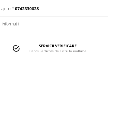
 ajutor?
0742330628
informatii
SERVICII VERIFICARE
Pentru articole de lucru la inaltime