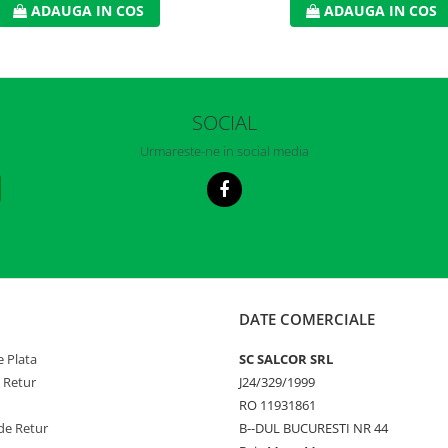
ADAUGA IN COS
ADAUGA IN COS
SOCIAL
Urmareste-ne in social media
DATE COMERCIALE
 Plata
SC SALCOR SRL
e Retur
J24/329/1999
RO 11931861
de Retur
B--DUL BUCURESTI NR 44