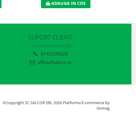
ADAUGA IN COS
SUPORT CLIENTI
Luni - Vineri 8:00-16:00
0742330628
office@salcor.ro
©Copyright SC SALCOR SRL 2026
Platforma E-commerce by
Gomag