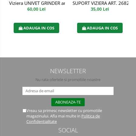
Viziera UNIVET GRINDER art. 4113
SUPORT VIZIERA ART. 2682 S
60,00 Lei
35,00 Lei
Manusi PVC
Manusi textil
ADAUGA IN COS
ADAUGA IN COS
Manusi tricot impregnat
Manusi zale
Imbracaminte Outdoor
Incaltaminte Outdoor
NEWSLETTER
Nu rata ofertele si promotiile noastre
Casti
Caciuli
Sepci
Vreau sa primesc newsletter cu promotiile
magazinului. Afla mai multe in
Politica de
Antifoane
Confidentialitate
SOCIAL
Filtre