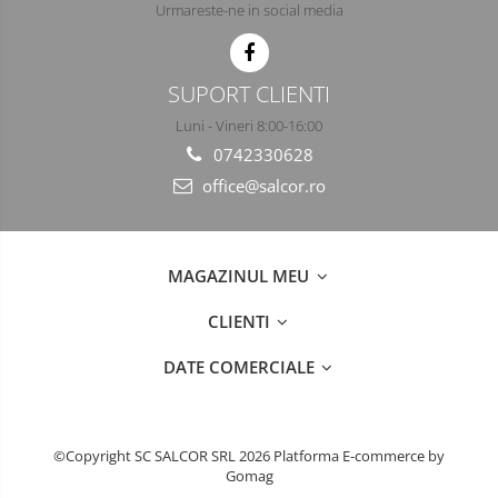
Urmareste-ne in social media
Semimasti
Ochelari
SUPORT CLIENTI
Viziere de protectie
Luni - Vineri 8:00-16:00
0742330628
office@salcor.ro
MAGAZINUL MEU
CLIENTI
DATE COMERCIALE
©Copyright SC SALCOR SRL 2026
Platforma E-commerce by
Gomag