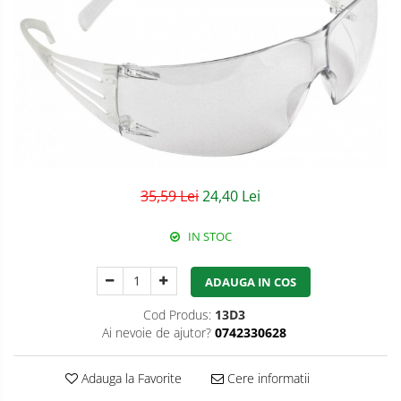
Semnalizare rutiera
Jachete/Bluze Salopeta
Pantaloni cu pieptar
Pantaloni de lucru
Pantaloni scurti
Pelerine de ploaie
Protectie termica
35,59 Lei
24,40 Lei
Reflectorizante
IN STOC
Softshell
ADAUGA IN COS
Sorturi de protectie
Cod Produs:
13D3
Tricouri
Ai nevoie de ajutor?
0742330628
Veste
Adauga la Favorite
Cere informatii
Accesorii alpinism utilitar