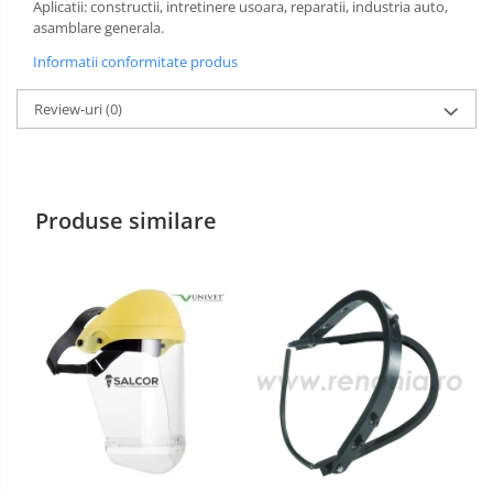
Aplicatii: constructii, intretinere usoara, reparatii, industria auto,
asamblare generala.
Incaltaminte alba de protectie
Informatii conformitate produs
Incaltaminte ESD
Review-uri
(0)
Pantofi fara protectie
Protectie chimica
Saboti
Produse similare
Manecute
Manusi fibre speciale
Manusi fibre speciale impregnate
Manusi latex
Manusi neopren
Manusi nitril
Manusi piele