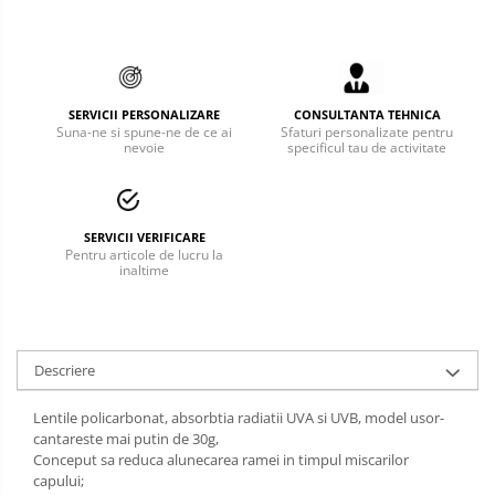
Bucle
Carabiniere
Centuri
SERVICII PERSONALIZARE
CONSULTANTA TEHNICA
Suna-ne si spune-ne de ce ai
Sfaturi personalizate pentru
nevoie
specificul tau de activitate
Mijloace de legatura
Opritoare de cadere
Puncte de ancorare
SERVICII VERIFICARE
Pentru articole de lucru la
inaltime
Sisteme de acces in canale
Pantofi de protectie
Sandale de protectie
Descriere
Bocanci de protectie
Lentile policarbonat, absorbtia radiatii UVA si UVB, model usor-
cantareste mai putin de 30g,
Accesorii
Conceput sa reduca alunecarea ramei in timpul miscarilor
capului;
Cizme de protectie