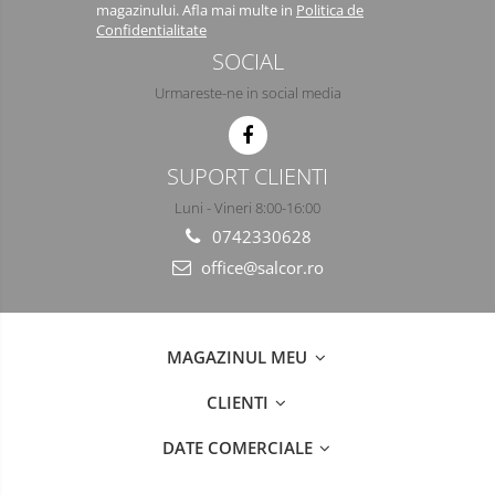
magazinului. Afla mai multe in
Politica de
Semimasti
Confidentialitate
SOCIAL
Ochelari
Urmareste-ne in social media
Viziere de protectie
SUPORT CLIENTI
Luni - Vineri 8:00-16:00
0742330628
office@salcor.ro
MAGAZINUL MEU
CLIENTI
DATE COMERCIALE