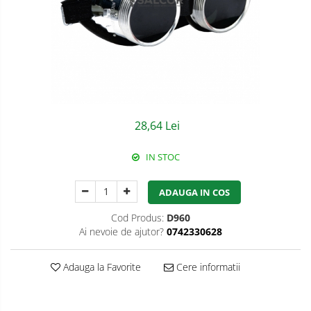
Semnalizare rutiera
Jachete/Bluze Salopeta
Pantaloni cu pieptar
Pantaloni de lucru
Pantaloni scurti
Pelerine de ploaie
28,64 Lei
Protectie termica
IN STOC
Reflectorizante
ADAUGA IN COS
Softshell
Cod Produs:
D960
Sorturi de protectie
Ai nevoie de ajutor?
0742330628
Tricouri
Adauga la Favorite
Cere informatii
Veste
Accesorii alpinism utilitar