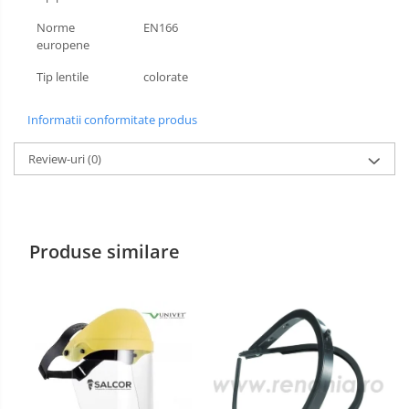
Norme
EN166
Incaltaminte alba de protectie
europene
Incaltaminte ESD
Tip lentile
colorate
Pantofi fara protectie
Informatii conformitate produs
Protectie chimica
Review-uri
(0)
Saboti
Manecute
Manusi fibre speciale
Produse similare
Manusi fibre speciale impregnate
Manusi latex
Manusi neopren
Manusi nitril
Manusi piele