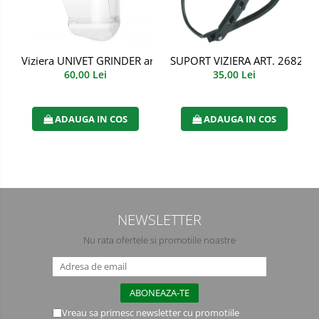
Manusi PVC
Manusi textil
Viziera UNIVET GRINDER art. 4113
SUPORT VIZIERA ART. 2682 S
60,00 Lei
35,00 Lei
Manusi tricot impregnat
Manusi zale
ADAUGA IN COS
ADAUGA IN COS
Imbracaminte Outdoor
Incaltaminte Outdoor
Casti
NEWSLETTER
Caciuli
Nu rata ofertele si promotiile noastre
Sepci
Antifoane
Filtre
Vreau sa primesc newsletter cu promotiile