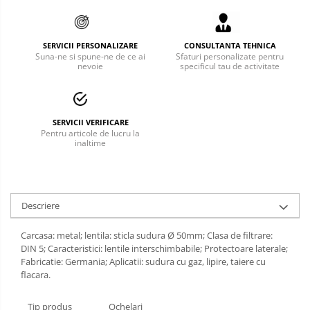
Bucle
Carabiniere
SERVICII PERSONALIZARE
CONSULTANTA TEHNICA
Suna-ne si spune-ne de ce ai
Sfaturi personalizate pentru
nevoie
specificul tau de activitate
Centuri
Mijloace de legatura
Opritoare de cadere
SERVICII VERIFICARE
Pentru articole de lucru la
inaltime
Puncte de ancorare
Sisteme de acces in canale
Pantofi de protectie
Descriere
Sandale de protectie
Carcasa: metal; lentila: sticla sudura Ø 50mm; Clasa de filtrare:
DIN 5; Caracteristici: lentile interschimbabile; Protectoare laterale;
Bocanci de protectie
Fabricatie: Germania; Aplicatii: sudura cu gaz, lipire, taiere cu
flacara.
Accesorii
Cizme de protectie
Tip produs
Ochelari