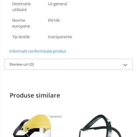
Destinatie
Uz general
utilizare
Incaltaminte alba de protectie
Norme
EN166
Incaltaminte ESD
europene
Pantofi fara protectie
Tip lentile
transparente
Protectie chimica
Informatii conformitate produs
Saboti
Review-uri
(0)
Manecute
Manusi fibre speciale
Manusi fibre speciale impregnate
Produse similare
Manusi latex
Manusi neopren
Manusi nitril
Manusi piele