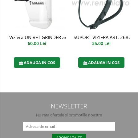
Manusi PVC
Manusi textil
Manusi tricot impregnat
Viziera UNIVET GRINDER art. 4113
SUPORT VIZIERA ART. 2682 S
60,00 Lei
35,00 Lei
Manusi zale
Imbracaminte Outdoor
ADAUGA IN COS
ADAUGA IN COS
Incaltaminte Outdoor
Casti
Caciuli
NEWSLETTER
Sepci
Nu rata ofertele si promotiile noastre
Antifoane
Filtre