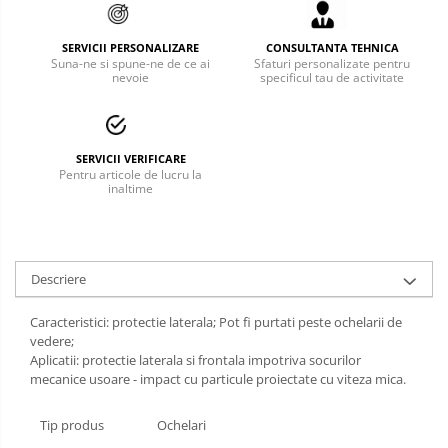
Bucle
SERVICII PERSONALIZARE
CONSULTANTA TEHNICA
Suna-ne si spune-ne de ce ai
Sfaturi personalizate pentru
Carabiniere
nevoie
specificul tau de activitate
Centuri
Mijloace de legatura
SERVICII VERIFICARE
Pentru articole de lucru la
Opritoare de cadere
inaltime
Puncte de ancorare
Sisteme de acces in canale
Descriere
Pantofi de protectie
Caracteristici: protectie laterala; Pot fi purtati peste ochelarii de
Sandale de protectie
vedere;
Aplicatii: protectie laterala si frontala impotriva socurilor
Bocanci de protectie
mecanice usoare - impact cu particule proiectate cu viteza mica.
Accesorii
Tip produs
Ochelari
Cizme de protectie