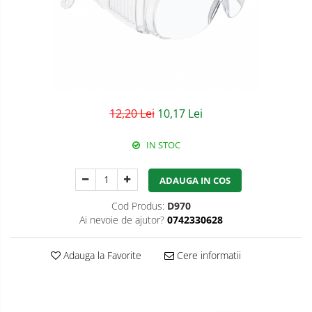
Semnalizare rutiera
Jachete/Bluze Salopeta
Pantaloni cu pieptar
Pantaloni de lucru
Pantaloni scurti
12,20 Lei
10,17 Lei
Pelerine de ploaie
IN STOC
Protectie termica
Reflectorizante
ADAUGA IN COS
Softshell
Cod Produs:
D970
Ai nevoie de ajutor?
0742330628
Sorturi de protectie
Tricouri
Adauga la Favorite
Cere informatii
Veste
Accesorii alpinism utilitar