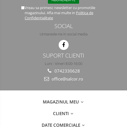
Semimasti
Vreau sa primesc newsletter cu promotiile
magazinului. Afla mai multe in
Politica de
Ochelari
Confidentialitate
SOCIAL
Viziere de protectie
Urmareste-ne in social media
SUPORT CLIENTI
Luni - Vineri 8:00-16:00
0742330628
office@salcor.ro
MAGAZINUL MEU
CLIENTI
DATE COMERCIALE