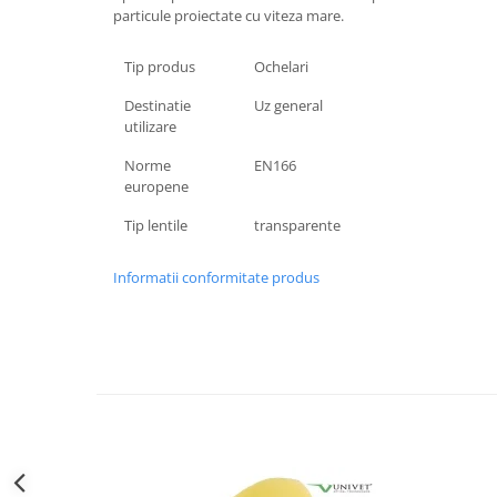
particule proiectate cu viteza mare.
Accesorii alpinism utilitar
Bucle
Tip produs
Ochelari
Carabiniere
Destinatie
Uz general
utilizare
Centuri
Norme
EN166
europene
Mijloace de legatura
Tip lentile
transparente
Opritoare de cadere
Puncte de ancorare
Informatii conformitate produs
Sisteme de acces in canale
Incaltaminte
Pantofi de protectie
Sandale de protectie
Bocanci de protectie