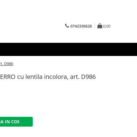
0742330628
0,00
rt. D986
ERRO cu lentila incolora, art. D986
A IN COS