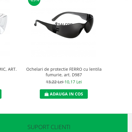
IC, ART.
Ochelari de protectie FERRO cu lentila
Ochelari de
fumurie, art. D987
13,22 Lei
10,17 Lei
ADAUGA IN COS
SUPORT CLIENTI