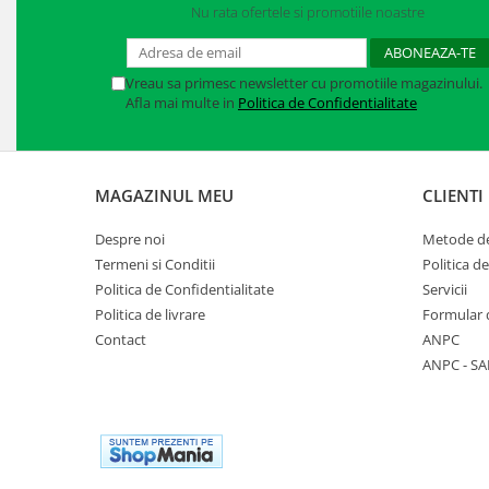
Nu rata ofertele si promotiile noastre
Manusi neopren
Manusi nitril
Vreau sa primesc newsletter cu promotiile magazinului.
Manusi piele
Afla mai multe in
Politica de Confidentialitate
Manusi PVC
Manusi textil
MAGAZINUL MEU
CLIENTI
Manusi tricot impregnat
Despre noi
Metode de
Manusi zale
Termeni si Conditii
Politica d
Politica de Confidentialitate
Servicii
Outdoor
Politica de livrare
Formular 
Contact
ANPC
Imbracaminte Outdoor
ANPC - SA
Incaltaminte Outdoor
Curatenie si igiena
Protectia capului