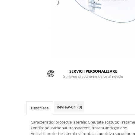
Jachete/Bluze Salopeta
Pantaloni cu pieptar
Pantaloni de lucru
Pantaloni scurti
Pelerine de ploaie
Protectie termica
SERVICII PERSONALIZARE
Reflectorizante
Suna-ne si spune-ne de ce ai nevoie
Softshell
Sorturi de protectie
Review-uri
(0)
Tricouri
Descriere
Veste
Caracteristici: protectie laterala; Greutate scazuta; Tratame
Lentila: policarbonat transparent, tratata antizgariere;
Lucru la Inaltime
Aplicatii: protectie laterala si frontala impotriva socurilor