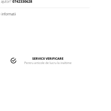
 ajutor?
0742330628
informatii
SERVICII VERIFICARE
Pentru articole de lucru la inaltime