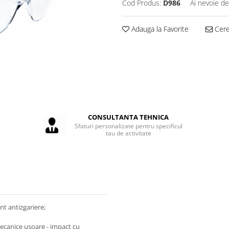
Cod Produs:
D986
Ai nevoie de
Adauga la Favorite
Cere 
CONSULTANTA TEHNICA
Sfaturi personalizate pentru specificul
tau de activitate
nt antizgariere;
 mecanice usoare - impact cu