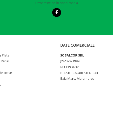
Urmareste-ne in social media
DATE COMERCIALE
 Plata
SC SALCOR SRL
e Retur
J24/329/1999
RO 11931861
de Retur
B--DUL BUCURESTI NR 44
Baia Mare, Maramures
L