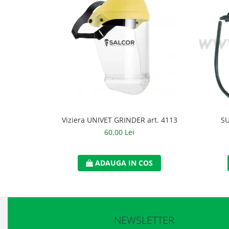
Accesorii
Cizme de protectie
Incaltaminte alba de protectie
Incaltaminte ESD
Pantofi fara protectie
Protectie chimica
Viziera UNIVET GRINDER art. 4113
SU
Saboti
60,00 Lei
Manusi
Manecute
ADAUGA IN COS
Manusi fibre speciale
Manusi fibre speciale impregnate
NEWSLETTER
Manusi latex