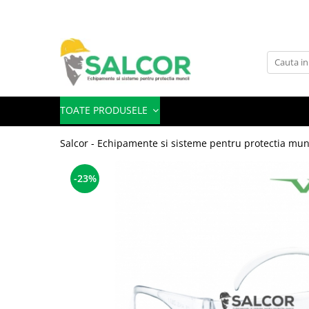
Toate Produsele
Imbracaminte
Accesorii
TOATE PRODUSELE
Articole unica folosinta
Salcor - Echipamente si sisteme pentru protectia mun
Camasi
Combinezoane
-23%
Costum-Salopeta
Halate de lucru
Hanorace
Imbracaminte Femei
Jachete de iarna