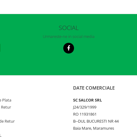
SOCIAL
Urmareste-ne in social media
DATE COMERCIALE
 Plata
SC SALCOR SRL
e Retur
J24/329/1999
RO 11931861
de Retur
B--DUL BUCURESTI NR 44
Baia Mare, Maramures
L