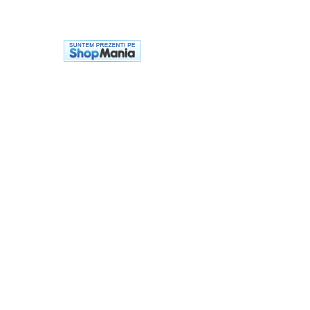
Casti
Caciuli
Sepci
Protectie auditiva
Antifoane
Protectie Respiratorie
Filtre
Semimasti
Protectie vizuala
Ochelari
Viziere de protectie
Semnalizare rutiera