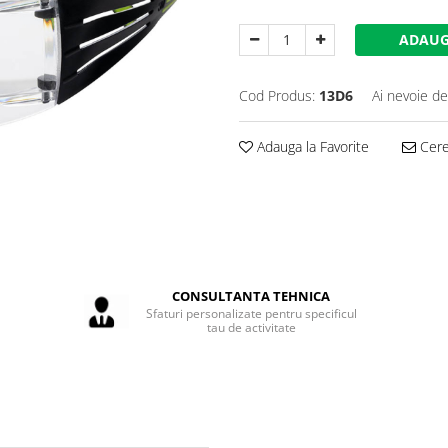
ADAUG
Cod Produs:
13D6
Ai nevoie de
Adauga la Favorite
Cere 
CONSULTANTA TEHNICA
Sfaturi personalizate pentru specificul
tau de activitate