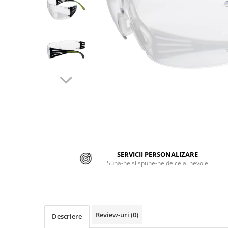
Jachete/Bluze Salopeta
Pantaloni cu pieptar
Pantaloni de lucru
Pantaloni scurti
Pelerine de ploaie
Protectie termica
Reflectorizante
Softshell
SERVICII PERSONALIZARE
Sorturi de protectie
Suna-ne si spune-ne de ce ai nevoie
Tricouri
Veste
Review-uri
(0)
Descriere
Lucru la Inaltime