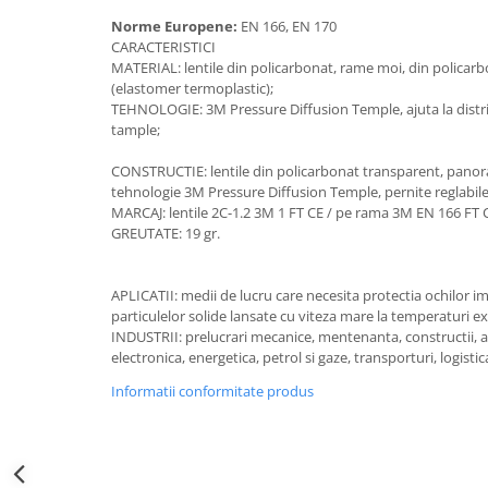
Accesorii alpinism utilitar
Norme Europene:
EN 166, EN 170
CARACTERISTICI
Bucle
MATERIAL: lentile din policarbonat, rame moi, din policarb
(elastomer termoplastic);
Carabiniere
TEHNOLOGIE: 3M Pressure Diffusion Temple, ajuta la distri
tample;
Centuri
CONSTRUCTIE: lentile din policarbonat transparent, panora
Mijloace de legatura
tehnologie 3M Pressure Diffusion Temple, pernite reglabile 
MARCAJ: lentile 2C-1.2 3M 1 FT CE / pe rama 3M EN 166 FT 
Opritoare de cadere
GREUTATE: 19 gr.
Puncte de ancorare
APLICATII: medii de lucru care necesita protectia ochilor im
Sisteme de acces in canale
particulelor solide lansate cu viteza mare la temperaturi ext
INDUSTRII: prelucrari mecanice, mentenanta, constructii, 
Incaltaminte
electronica, energetica, petrol si gaze, transporturi, logistica
Pantofi de protectie
Informatii conformitate produs
Sandale de protectie
Bocanci de protectie