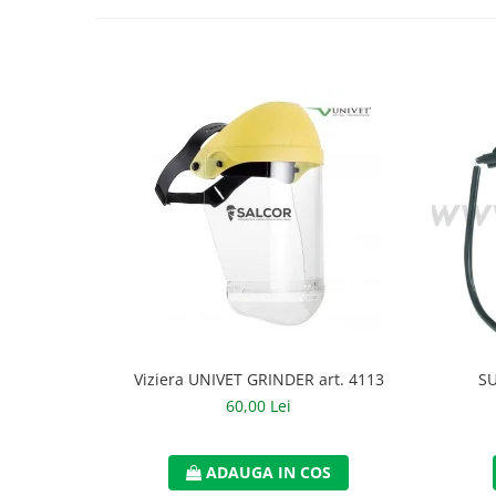
Accesorii
Cizme de protectie
Incaltaminte alba de protectie
Incaltaminte ESD
Pantofi fara protectie
Protectie chimica
Saboti
Manusi
Manecute
Viziera UNIVET GRINDER art. 4113
SU
Manusi fibre speciale
60,00 Lei
Manusi fibre speciale impregnate
Manusi latex
ADAUGA IN COS