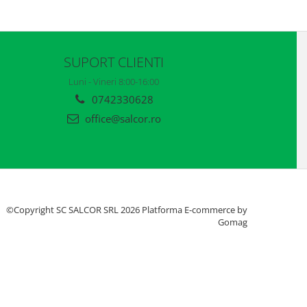
SUPORT CLIENTI
Luni - Vineri 8:00-16:00
0742330628
office@salcor.ro
©Copyright SC SALCOR SRL 2026
Platforma E-commerce by
Gomag