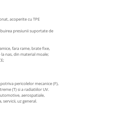
onat, acoperite cu TPE
buirea presiunii suportate de
mice, fara rame, brate fixe,
la nas, din material moale;
CE;
potriva pericolelor mecanice (F),
reme (T) si a radiatiilor UV.
automotive, aerospatiale,
, servicii, uz general.