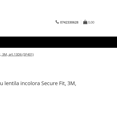
0742330628
0,00
t, 3M, art.13D6 (SF401)
u lentila incolora Secure Fit, 3M,