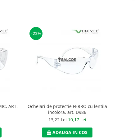
-23%
-23%
IC, ART.
Ochelari de protectie FERRO cu lentila
Ochelari 
incolora, art. D986
13,22 Lei
10,17 Lei
ADAUGA IN COS