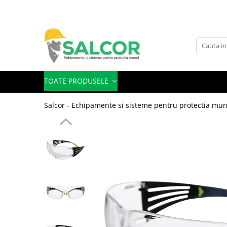
Toate Produsele
Imbracaminte
Accesorii
TOATE PRODUSELE
Articole unica folosinta
Salcor - Echipamente si sisteme pentru protectia mun
Camasi
Combinezoane
Costum-Salopeta
Halate de lucru
Hanorace
Imbracaminte Femei
Jachete de iarna