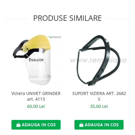
Manusi neopren
PRODUSE SIMILARE
Manusi nitril
Manusi piele
Manusi PVC
Manusi textil
Manusi tricot impregnat
Manusi zale
Outdoor
Viziera UNIVET GRINDER
SUPORT VIZIERA ART. 2682
Imbracaminte Outdoor
art. 4113
S
Incaltaminte Outdoor
60,00 Lei
35,00 Lei
Curatenie si igiena
ADAUGA IN COS
ADAUGA IN COS
Protectia capului