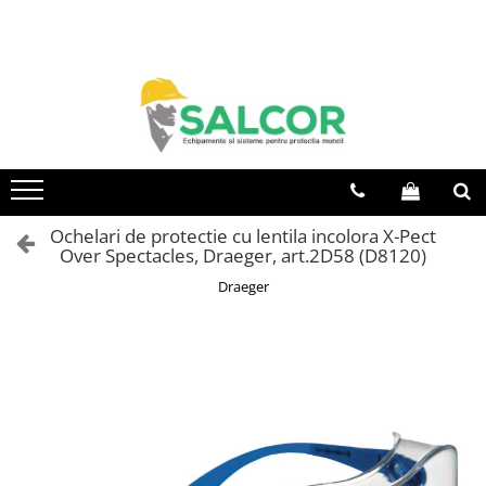
Toate Produsele
Imbracaminte
Accesorii
Articole unica folosinta
Camasi
Ochelari de protectie cu lentila incolora X-Pect
Over Spectacles, Draeger, art.2D58 (D8120)
Combinezoane
Draeger
Costum-Salopeta
Halate de lucru
Hanorace
Imbracaminte Femei
Jachete de iarna