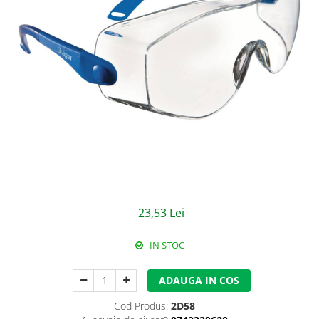
Jachete/Bluze Salopeta
Pantaloni cu pieptar
Pantaloni de lucru
Pantaloni scurti
Pelerine de ploaie
Protectie termica
Reflectorizante
Softshell
23,53 Lei
Sorturi de protectie
IN STOC
Tricouri
ADAUGA IN COS
Veste
Cod Produs:
2D58
Lucru la Inaltime