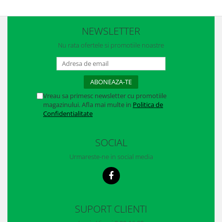
Casti
Caciuli
NEWSLETTER
Sepci
Nu rata ofertele si promotiile noastre
Protectie auditiva
Antifoane
Vreau sa primesc newsletter cu promotiile
Protectie Respiratorie
magazinului. Afla mai multe in
Politica de
Confidentialitate
Filtre
Semimasti
SOCIAL
Protectie vizuala
Urmareste-ne in social media
Ochelari
Viziere de protectie
SUPORT CLIENTI
Semnalizare rutiera