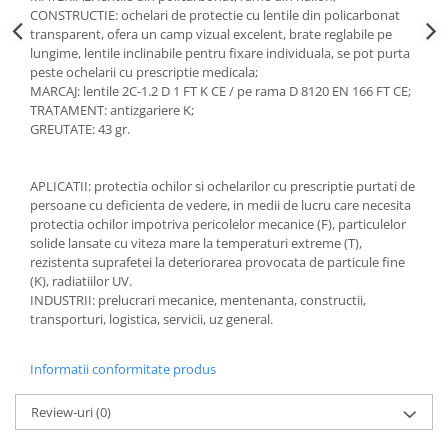
CONSTRUCTIE: ochelari de protectie cu lentile din policarbonat
Accesorii
transparent, ofera un camp vizual excelent, brate reglabile pe
lungime, lentile inclinabile pentru fixare individuala, se pot purta
Cizme de protectie
peste ochelarii cu prescriptie medicala;
MARCAJ: lentile 2C-1.2 D 1 FT K CE / pe rama D 8120 EN 166 FT CE;
Incaltaminte alba de protectie
TRATAMENT: antizgariere K;
Incaltaminte ESD
GREUTATE: 43 gr.
Pantofi fara protectie
APLICATII: protectia ochilor si ochelarilor cu prescriptie purtati de
Protectie chimica
persoane cu deficienta de vedere, in medii de lucru care necesita
protectia ochilor impotriva pericolelor mecanice (F), particulelor
Saboti
solide lansate cu viteza mare la temperaturi extreme (T),
rezistenta suprafetei la deteriorarea provocata de particule fine
(K), radiatiilor UV.
Manusi
INDUSTRII: prelucrari mecanice, mentenanta, constructii,
Manecute
transporturi, logistica, servicii, uz general.
Manusi fibre speciale
Informatii conformitate produs
Manusi fibre speciale impregnate
Review-uri
(0)
Manusi latex