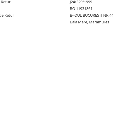
e Retur
J24/329/1999
RO 11931861
de Retur
B--DUL BUCURESTI NR 44
Baia Mare, Maramures
L