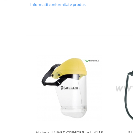
Informatii conformitate produs
Accesorii
Cizme de protectie
Incaltaminte alba de protectie
Incaltaminte ESD
Pantofi fara protectie
Protectie chimica
Saboti
Manusi
Manecute
Manusi fibre speciale
Manusi fibre speciale impregnate
Manusi latex
Viziera UNIVET GRINDER art. 4113
SU