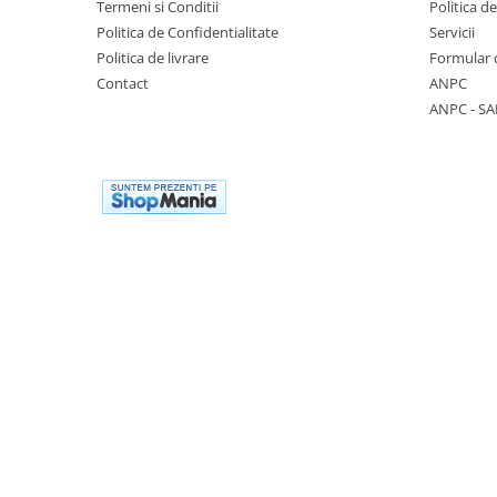
Termeni si Conditii
Politica d
Casti
Politica de Confidentialitate
Servicii
Caciuli
Politica de livrare
Formular 
Contact
ANPC
Sepci
ANPC - SA
Protectie auditiva
Antifoane
Protectie Respiratorie
Filtre
Semimasti
Protectie vizuala
Ochelari
Viziere de protectie
Semnalizare rutiera