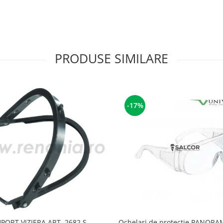
PRODUSE SIMILARE
-17%
PORT VIZIERA ART. 2682 S
Ochelari de protectie PANORAM