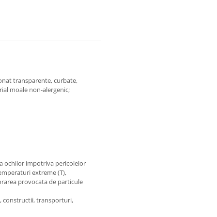
onat transparente, curbate,
rial moale non-alergenic;
a ochilor impotriva pericolelor
temperaturi extreme (T),
riorarea provocata de particule
constructii, transporturi,