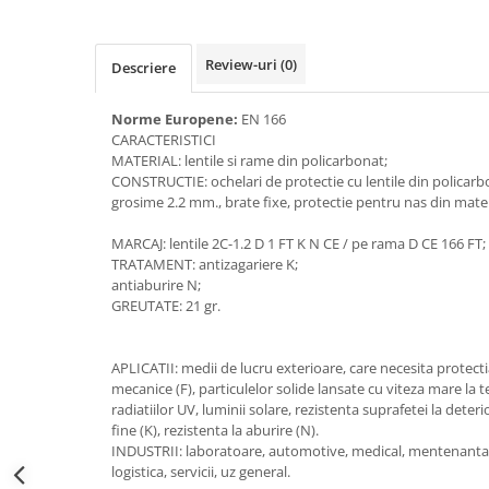
Accesorii alpinism utilitar
Bucle
Review-uri
(0)
Descriere
Carabiniere
Norme Europene:
EN 166
CARACTERISTICI
Centuri
MATERIAL: lentile si rame din policarbonat;
CONSTRUCTIE: ochelari de protectie cu lentile din policarb
Mijloace de legatura
grosime 2.2 mm., brate fixe, protectie pentru nas din mate
Opritoare de cadere
MARCAJ: lentile 2C-1.2 D 1 FT K N CE / pe rama D CE 166 FT;
TRATAMENT: antizagariere K;
Puncte de ancorare
antiaburire N;
Sisteme de acces in canale
GREUTATE: 21 gr.
Incaltaminte
APLICATII: medii de lucru exterioare, care necesita protecti
Pantofi de protectie
mecanice (F), particulelor solide lansate cu viteza mare la 
radiatiilor UV, luminii solare, rezistenta suprafetei la dete
Sandale de protectie
fine (K), rezistenta la aburire (N).
INDUSTRII: laboratoare, automotive, medical, mentenanta, 
Bocanci de protectie
logistica, servicii, uz general.