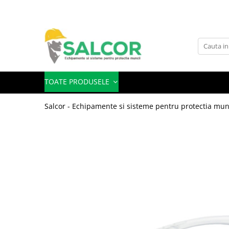
Toate Produsele
Imbracaminte
Accesorii
TOATE PRODUSELE
Articole unica folosinta
Salcor - Echipamente si sisteme pentru protectia mun
Camasi
Combinezoane
Costum-Salopeta
Halate de lucru
Hanorace
Imbracaminte Femei
Jachete de iarna