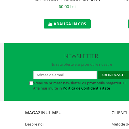
Manusi neopren
60,00 Lei
Manusi nitril
ADAUGA IN COS
Manusi piele
Manusi PVC
Manusi textil
NEWSLETTER
Manusi tricot impregnat
Nu rata ofertele si promotiile noastre
Manusi zale
Outdoor
Vreau sa primesc newsletter cu promotiile magazinului.
Afla mai multe in
Politica de Confidentialitate
Imbracaminte Outdoor
Incaltaminte Outdoor
MAGAZINUL MEU
CLIENTI
Curatenie si igiena
Protectia capului
Despre noi
Metode de