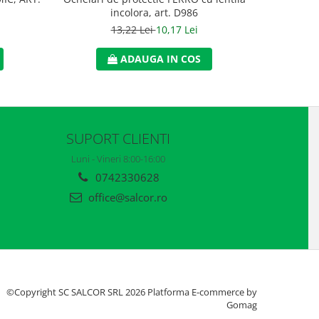
incolora, art. D986
13,22 Lei
10,17 Lei
ADAUGA IN COS
SUPORT CLIENTI
Luni - Vineri 8:00-16:00
0742330628
office@salcor.ro
©Copyright SC SALCOR SRL 2026
Platforma E-commerce by
Gomag