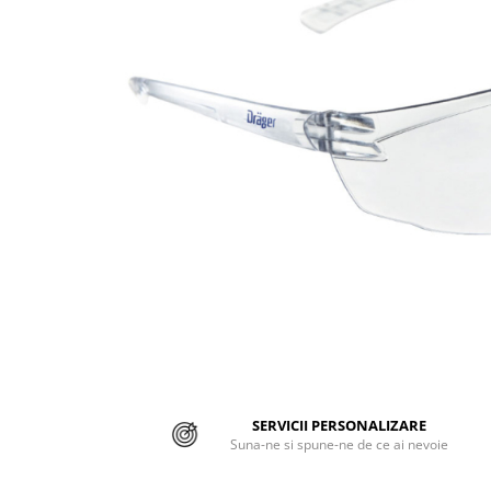
Jachete/Bluze Salopeta
Pantaloni cu pieptar
Pantaloni de lucru
Pantaloni scurti
Pelerine de ploaie
Protectie termica
Reflectorizante
Softshell
Sorturi de protectie
Tricouri
SERVICII PERSONALIZARE
Veste
Suna-ne si spune-ne de ce ai nevoie
Lucru la Inaltime