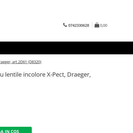
0742330628
0,00
Draeger, art.2D61 (D8320)
u lentile incolore X-Pect, Draeger,
A IN COS