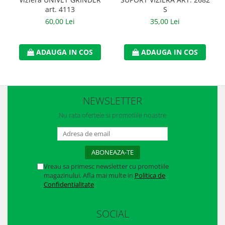
Manusi neopren
art. 4113
S
60,00 Lei
35,00 Lei
Manusi nitril
Manusi piele
ADAUGA IN COS
ADAUGA IN COS
Manusi PVC
Manusi textil
NEWSLETTER
Manusi tricot impregnat
Nu rata ofertele si promotiile noastre
Manusi zale
Outdoor
Imbracaminte Outdoor
Vreau sa primesc newsletter cu promotiile
magazinului. Afla mai multe in
Politica de
Incaltaminte Outdoor
Confidentialitate
Curatenie si igiena
SOCIAL
Protectia capului