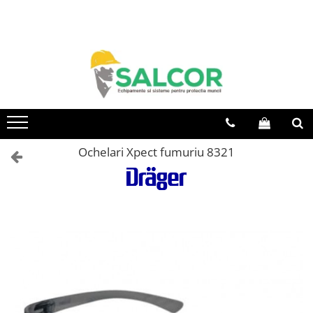
Toate Produsele
Imbracaminte
Accesorii
Articole unica folosinta
Camasi
Ochelari Xpect fumuriu 8321
Combinezoane
Costum-Salopeta
Halate de lucru
Hanorace
Imbracaminte Femei
Jachete de iarna