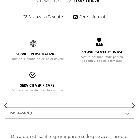
Ai nevoie de ajutor?
0742330628
Accesorii alpinism utilitar
Adauga la Favorite
Cere informatii
Bucle
Carabiniere
Centuri
Mijloace de legatura
CONSULTANTA TEHNICA
SERVICII PERSONALIZARE
Sfaturi personalizate pentru
Suna-ne si spune-ne de ce ai nevoie
specificul tau de activitate
Opritoare de cadere
Puncte de ancorare
SERVICII VERIFICARE
Sisteme de acces in canale
Pentru articole de lucru la inaltime
Incaltaminte
Pantofi de protectie
Review-uri
(0)
Sandale de protectie
Bocanci de protectie
Daca doresti sa iti exprimi parerea despre acest produs