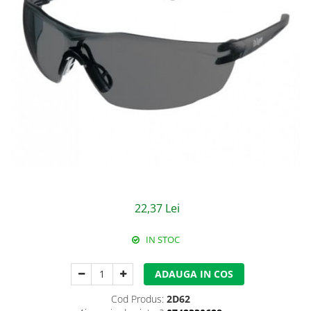
Jachete/Bluze Salopeta
Pantaloni cu pieptar
Pantaloni de lucru
Pantaloni scurti
Pelerine de ploaie
Protectie termica
Reflectorizante
Softshell
22,37 Lei
Sorturi de protectie
IN STOC
Tricouri
Veste
ADAUGA IN COS
Cod Produs:
2D62
Lucru la Inaltime