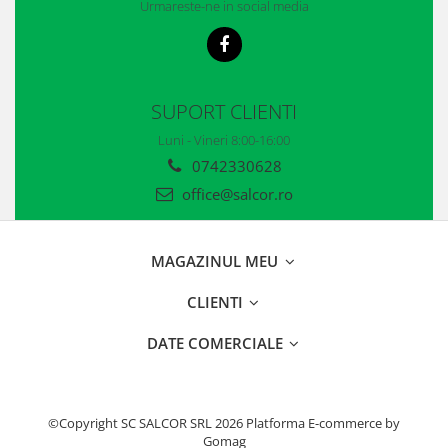
Urmareste-ne in social media
Casti
Caciuli
Sepci
SUPORT CLIENTI
Protectie auditiva
Luni - Vineri 8:00-16:00
Antifoane
0742330628
office@salcor.ro
Protectie Respiratorie
Filtre
MAGAZINUL MEU
Semimasti
CLIENTI
Protectie vizuala
DATE COMERCIALE
Ochelari
Viziere de protectie
©Copyright SC SALCOR SRL 2026
Platforma E-commerce by
Semnalizare rutiera
Gomag