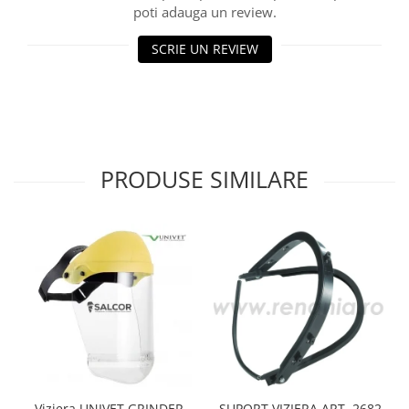
poti adauga un review.
Accesorii
SCRIE UN REVIEW
Cizme de protectie
Incaltaminte alba de protectie
Incaltaminte ESD
Pantofi fara protectie
PRODUSE SIMILARE
Protectie chimica
Saboti
Manusi
Manecute
Manusi fibre speciale
Manusi fibre speciale impregnate
Manusi latex
Viziera UNIVET GRINDER
SUPORT VIZIERA ART. 2682